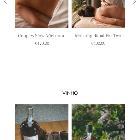
Morning Ritual For Two
Couples Slow Afternoon
Paco
Massa
€400,00
€470,00
VINHO