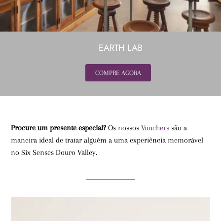
EARTH LAB
COMPRE AGORA
DESCOBRIR MAIS
COMPRE AGORA
COMPRE AGORA
Procure um presente especial?
Os nossos
Vouchers
são a
maneira ideal de tratar alguém a uma experiência memorável
no Six Senses Douro Valley.