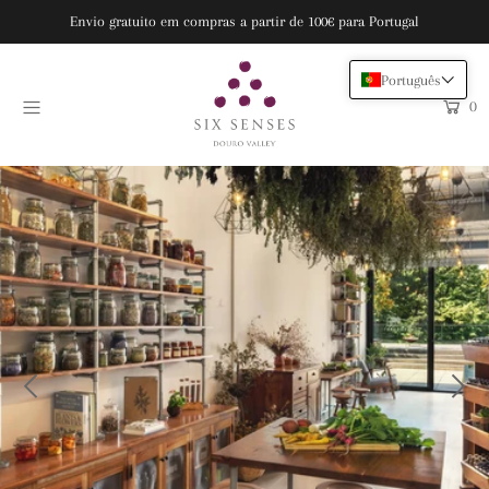
Envio gratuito em compras a partir de 100€ para Portugal
Português
VOUCHERS
0
SPA & WELLNESS
VINHO
THE FARM
EARTH LAB
HOME & LIFESTYLE
RESERVAR
Entre ou crie uma conta