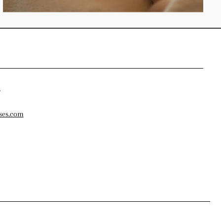
s
ses.com