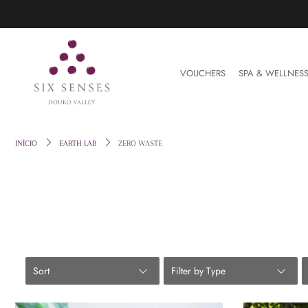
VOUCHERS
VOUCHERS
SPA & WELLNES
SPA & WELLNESS
VINHO
INÍCIO
EARTH LAB
ZERO WASTE
THE FARM
EARTH LAB
HOME & LIFESTYLE
RESERVAR
Entre ou crie uma conta
Sort
Filter by Type