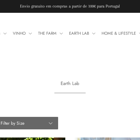
Envio gratuito em compras a partir de 100€ para Portugal
S
VINHO
THE FARM
EARTH LAB
HOME & LIFESTYLE
Earth Lab
Filter by Size