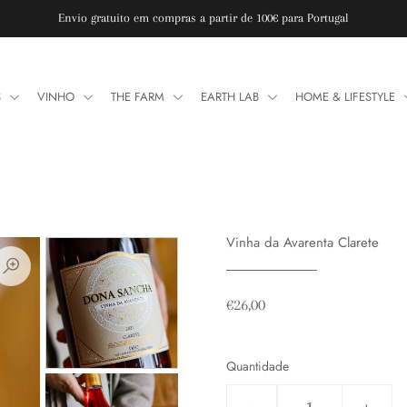
Envio gratuito em compras a partir de 100€ para Portugal
S
VINHO
THE FARM
EARTH LAB
HOME & LIFESTYLE
Vinha da Avarenta Clarete
€26,00
Quantidade
-
+