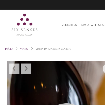
VOUCHERS
VOUCHERS
SPA & WELLNES
SPA & WELLNESS
VINHO
INÍCIO
VINHO
VINHA DA AVARENTA CLARETE
THE FARM
EARTH LAB
HOME & LIFESTYLE
RESERVAR
Entre ou crie uma conta