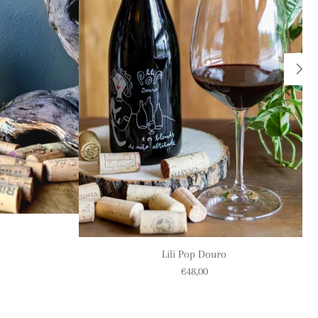
Lili Pop Douro
€48,00