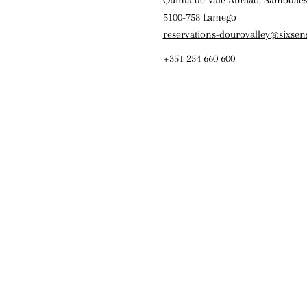
5100-758 Lamego
reservations-dourovalley@sixsen
+351 254 660 600