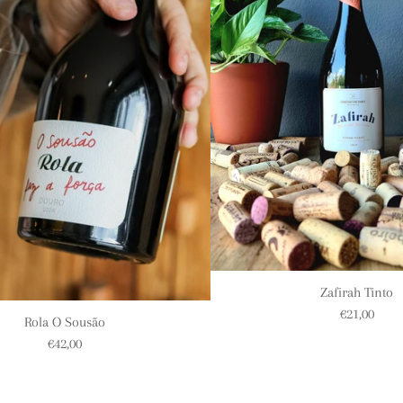
Zafirah Tinto
€21,00
Rola O Sousão
€42,00