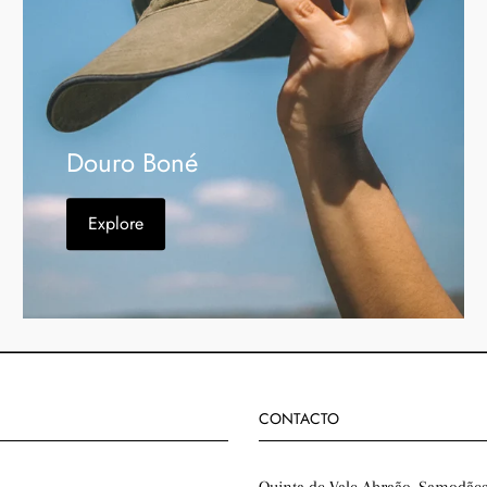
Douro Boné
Explore
CONTACTO
Quinta de Vale Abraão, Samodãe