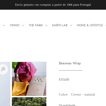
Envio gratuito em compras a partir de 100€ para Portugal
S
VINHO
THE FARM
EARTH LAB
HOME & LIFESTYLE
Beeswax Wrap
€10,00
Color:
Creme - natural
Quantidade