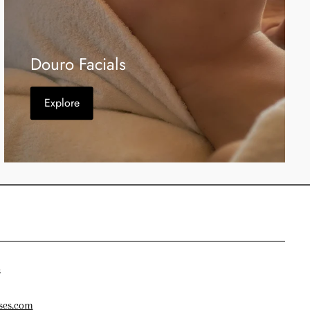
Douro Facials
Explore
s
ses.com