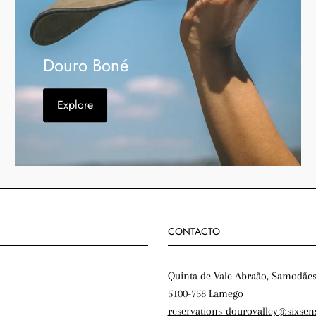
Douro Boné
Explore
CONTACTO
Quinta de Vale Abraão, Samodãe
5100-758 Lamego
reservations-dourovalley@sixsen