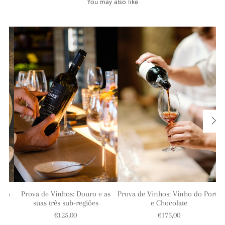
You may also like
Prova de Vinhos: Vinho do Porto
nses
Prova de Vinhos: Douro e as
e Chocolate
suas três sub-regiões
€175,00
€125,00