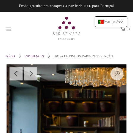
Envio gratuito em compras a partir de 100€ para Portugal
Português
VOUCHERS
0
SPA & WELLNESS
VINHO
INÍCIO
EXPERIENCES
PROVA DE VINHOS: BAIXA INTERVENÇÃO
THE FARM
EARTH LAB
HOME & LIFESTYLE
RESERVAR
Entre ou crie uma conta