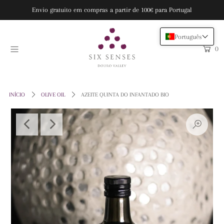
Envio gratuito em compras a partir de 100€ para Portugal
Português
VOUCHERS
0
SPA & WELLNESS
VINHO
INÍCIO
OLIVE OIL
AZEITE QUINTA DO INFANTADO BIO
THE FARM
EARTH LAB
HOME & LIFESTYLE
RESERVAR
Entre ou crie uma conta