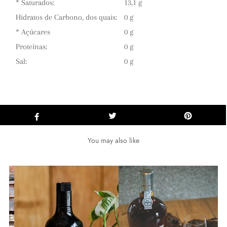
* Saturados:
13,1 g
Hidratos de Carbono, dos quais:
0 g
* Açúcares
0 g
Proteínas:
0 g
Sal:
0 g
You may also like