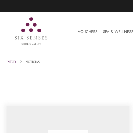
VOUCHERS
VOUCHERS
SPA & WELLNES
SPA & WELLNESS
VINHO
INÍCIO
NOTICIAS
THE FARM
EARTH LAB
HOME & LIFESTYLE
RESERVAR
Entre ou crie uma conta