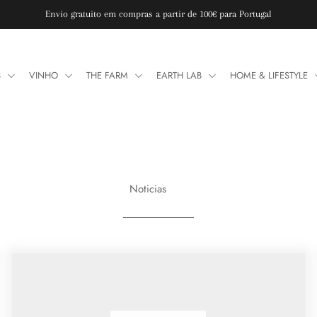
Envio gratuito em compras a partir de 100€ para Portugal
S
VINHO
THE FARM
EARTH LAB
HOME & LIFESTYLE
Noticias