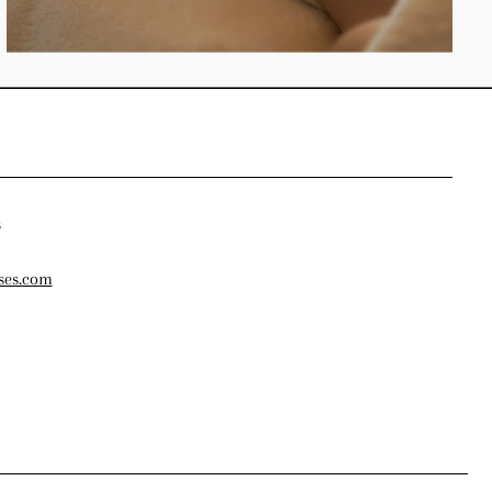
s
ses.com